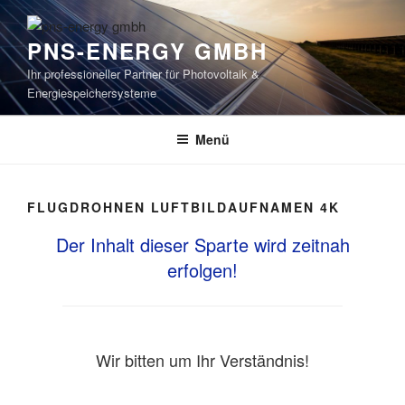
Zum
Inhalt
PNS-ENERGY GMBH
springen
Ihr professioneller Partner für Photovoltaik &
Energiespeichersysteme
Menü
FLUGDROHNEN LUFTBILDAUFNAMEN 4K
Der Inhalt dieser Sparte wird zeitnah
erfolgen!
Wir bitten um Ihr Verständnis!