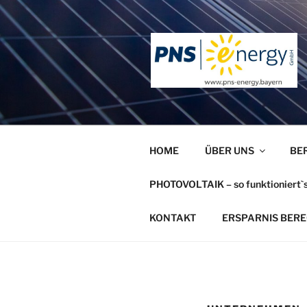
Zum
Inhalt
springen
HOME
ÜBER UNS
BE
PHOTOVOLTAIK – so funktioniert`
KONTAKT
ERSPARNIS BER