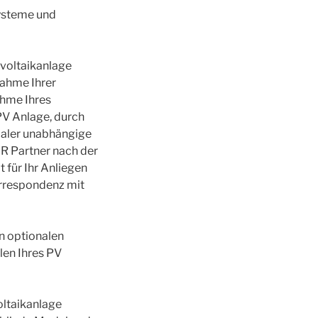
systeme und
ovoltaikanlage
nahme Ihrer
ahme Ihres
V Anlage, durch
maler unabhängige
HR Partner nach der
 für Ihr Anliegen
orrespondenz mit
en optionalen
en Ihres PV
oltaikanlage