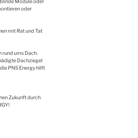
 blinde Module oder
montieren oder
nen mit Rat und Tat
en rund ums Dach.
chädigte Dachziegel
die PNS Energy hilft
chen Zukunft durch
ERGY!