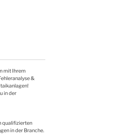
n mit Ihrem
Fehleranalyse &
taikanlagen!
 in der
qualifizierten
gen in der Branche.