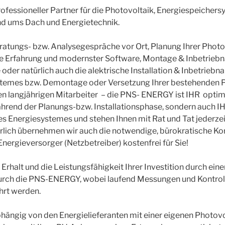
fessioneller Partner für die Photovoltaik, Energiespeicher
und ums Dach und Energietechnik.
atungs- bzw. Analysegespräche vor Ort, Planung Ihrer Phot
ge Erfahrung und modernster Software, Montage & Inbetrieb
oder natürlich auch die alektrische Installation & Inbetriebn
temes bzw. Demontage oder Versetzung Ihrer bestehenden P
en langjährigen Mitarbeiter – die PNS- ENERGY ist IHR opti
ährend der Planungs-bzw. Installationsphase, sondern auch I
s Energiesystemes und stehen Ihnen mit Rat und Tat jederzeit
ürlich übernehmen wir auch die notwendige, bürokratische K
nergieversorger (Netzbetreiber) kostenfrei für Sie!
 Erhalt und die Leistungsfähigkeit Ihrer Investition durch ein
rch die PNS-ENERGY, wobei laufend Messungen und Kontroll
rt werden.
bhängig von den Energielieferanten mit einer eigenen Photov