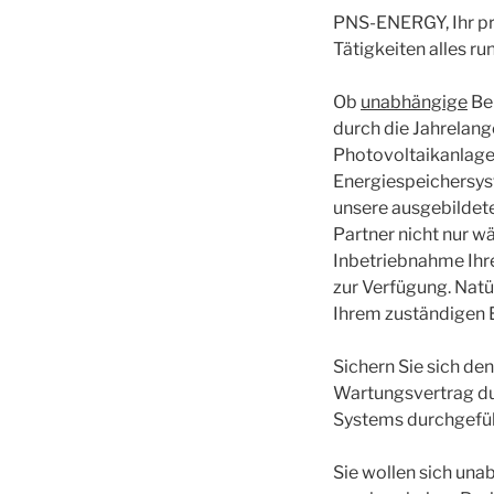
PNS-ENERGY, Ihr pro
Tätigkeiten alles r
Ob
unabhängige
Ber
durch die Jahrelan
Photovoltaikanlage 
Energiespeichersys
unsere ausgebildet
Partner nicht nur w
Inbetriebnahme Ihre
zur Verfügung. Nat
Ihrem zuständigen E
Sichern Sie sich den
Wartungsvertrag du
Systems durchgefüh
Sie wollen sich una